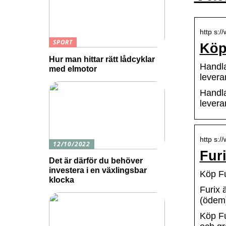
http s:/
SPORT
Köp 
Hur man hittar rätt lådcyklar
Handla
med elmotor
levera
Handla
levera
http s:/
12/10/2022
Furi
Det är därför du behöver
investera i en växlingsbar
Köp Fu
klocka
Furix 
(ödem)
Köp Fu