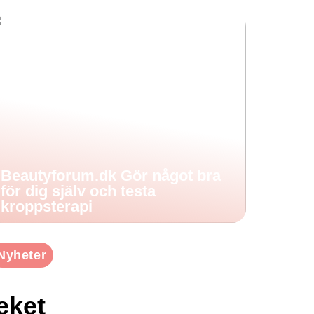
Beautyforum.dk Gör något bra
för dig själv och testa
kroppsterapi
Nyheter
eket