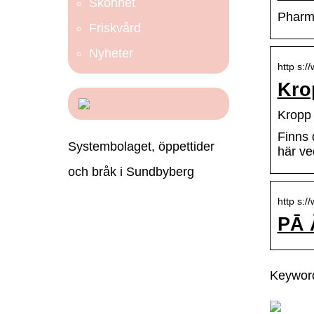
Skönhet
Pharm
Friskvård
Nyheter
http s:/
Kro
Kropp 
Finns 
Systembolaget, öppettider
här ve
och bråk i Sundbyberg
http s:/
PĀ 
Keyword