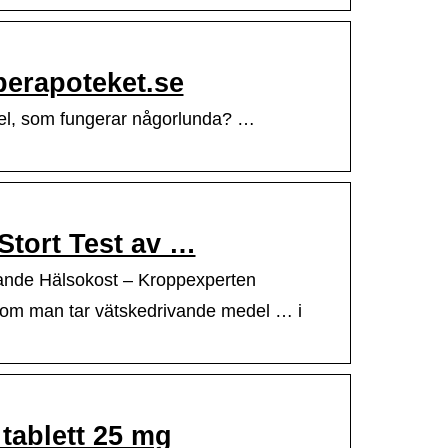
perapoteket.se
del, som fungerar någorlunda? …
Stort Test av …
ivande Hälsokost – Kroppexperten
å om man tar vätskedrivande medel … i
ablett 25 mg