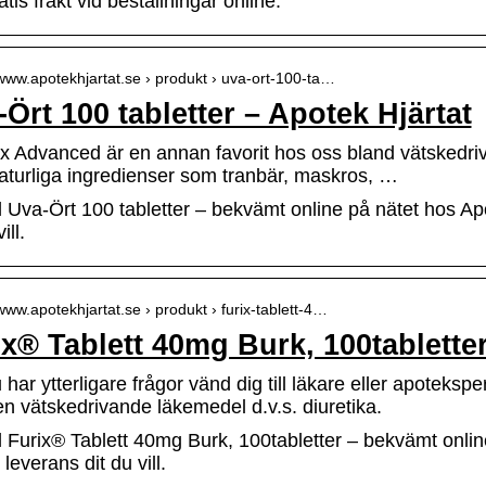
tis frakt vid beställningar online.
/www.apotekhjartat.se › produkt › uva-ort-100-ta…
Ört 100 tabletter – Apotek Hjärtat
x Advanced är en annan favorit hos oss bland vätskedrivan
turliga ingredienser som tranbär, maskros, …
l Uva-Ört 100 tabletter – bekvämt online på nätet hos Ap
ill.
/www.apotekhjartat.se › produkt › furix-tablett-4…
x® Tablett 40mg Burk, 100tabletter
har ytterligare frågor vänd dig till läkare eller apotekspe
n vätskedrivande läkemedel d.v.s. diuretika.
l Furix® Tablett 40mg Burk, 100tabletter – bekvämt onli
leverans dit du vill.