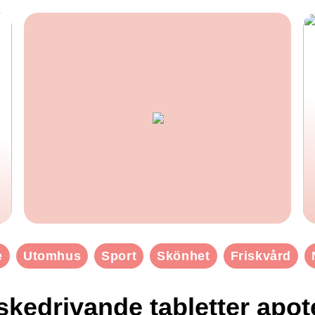
e
Utomhus
Sport
Skönhet
Friskvård
skedrivande tabletter apot