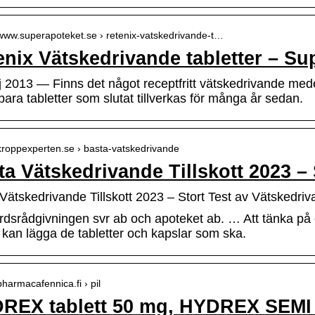
/www.superapoteket.se › retenix-vatskedrivande-t…
enix Vätskedrivande tabletter – Su
 2013 — Finns det något receptfritt vätskedrivande me
ara tabletter som slutat tillverkas för många år sedan.
/kroppexperten.se › basta-vatskedrivande
ta Vätskedrivande Tillskott 2023 – 
Vätskedrivande Tillskott 2023 – Stort Test av Vätskedr
rdsrådgivningen svr ab och apoteket ab. … Att tänka p
 kan lägga de tabletter och kapslar som ska.
/pharmacafennica.fi › pil
REX tablett 50 mg, HYDREX SEMI t