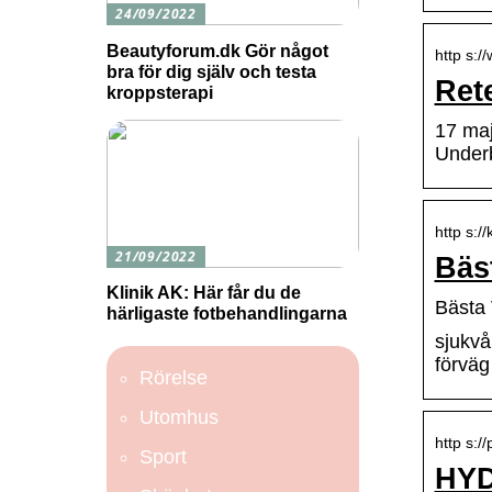
24/09/2022
Beautyforum.dk Gör något
http s:/
bra för dig själv och testa
Ret
kroppsterapi
17 maj
Underb
http s:/
21/09/2022
Bäs
Klinik AK: Här får du de
Bästa 
härligaste fotbehandlingarna
sjukvå
förväg
Rörelse
Utomhus
http s:/
Sport
HYD