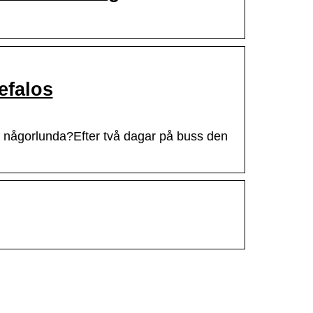
efalos
r någorlunda?Efter två dagar på buss den