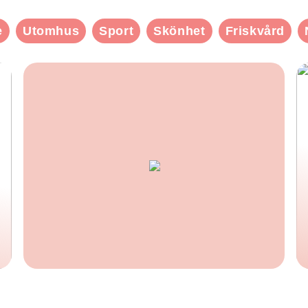
e
Utomhus
Sport
Skönhet
Friskvård