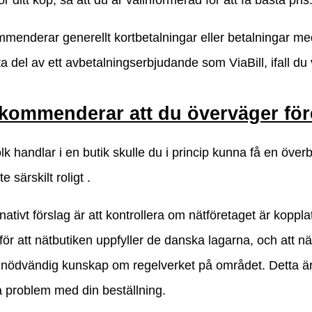
mmenderar generellt kortbetalningar eller betalningar m
a del av ett avbetalningserbjudande som ViaBill, ifall du v
ekommenderar att du överväger före
lk handlar i en butik skulle du i princip kunna få en över
te särskilt roligt .
rnativt förslag är att kontrollera om nätföretaget är koppl
för att nätbutiken uppfyller de danska lagarna, och att 
nödvändig kunskap om regelverket på området. Detta är
å problem med din beställning.