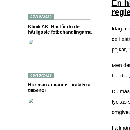
En h
regl
07/10/2022
Klinik AK: Här får du de
Idag är 
härligaste fotbehandlingarna
de flest
pojkar, 
Men det 
06/10/2022
handlar,
Hur man använder praktiska
tillbehör
Du måste
tyckas s
omgivet
I allmä