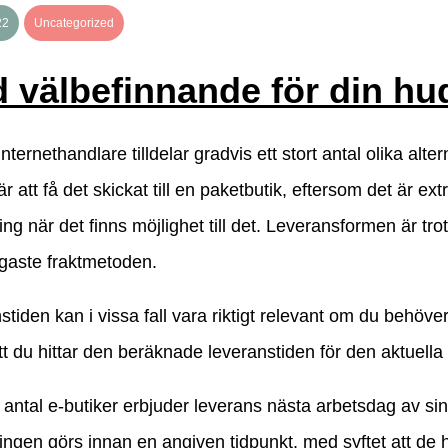
22
Uncategorized
d välbefinnande för din hu
ternethandlare tilldelar gradvis ett stort antal olika alte
et är att få det skickat till en paketbutik, eftersom det är e
ing när det finns möjlighet till det. Leveransformen är tr
igaste fraktmetoden.
tiden kan i vissa fall vara riktigt relevant om du behöve
att du hittar den beräknade leveranstiden för den aktuella
t antal e-butiker erbjuder leverans nästa arbetsdag av sina
ingen görs innan en angiven tidpunkt, med syftet att de h