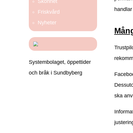
Skönhet
handlar 
Friskvård
Nyheter
Mång
Trustpil
rekomme
Systembolaget, öppettider
och bråk i Sundbyberg
Facebook
Dessutom
ska anvä
Informa
justeri