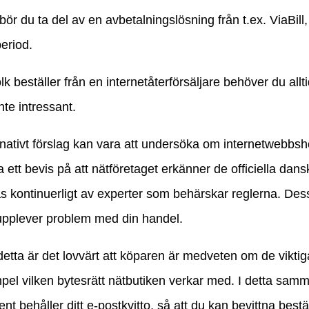
bör du ta del av en avbetalningslösning från t.ex. ViaBil
eriod.
lk beställer från en internetåterförsäljare behöver du allt
inte intressant.
rnativt förslag kan vara att undersöka om internetwebbsh
 ett bevis på att nätföretaget erkänner de officiella dans
s kontinuerligt av experter som behärskar reglerna. Dess
upplever problem med din handel.
detta är det lovvärt att köparen är medveten om de vikti
mpel vilken bytesrätt nätbutiken verkar med. I detta samm
t behåller ditt e-postkvitto, så att du kan bevittna best