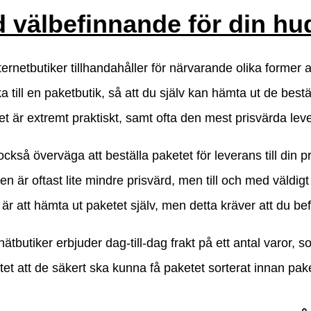
d välbefinnande för din hu
ternetbutiker tillhandahåller för närvarande olika former a
ka till en paketbutik, så att du själv kan hämta ut de bes
det är extremt praktiskt, samt ofta den mest prisvärda le
ckså överväga att beställa paketet för leverans till din pr
n är oftast lite mindre prisvärd, men till och med väldig
t är att hämta ut paketet själv, men detta kräver att du b
tbutiker erbjuder dag-till-dag frakt på ett antal varor, s
tet att de säkert ska kunna få paketet sorterat innan pak