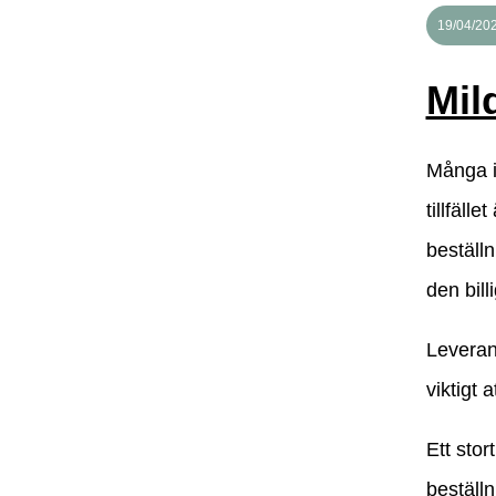
19/04/20
Mil
Många in
tillfäll
beställn
den bill
Leverans
viktigt 
Ett stor
beställn