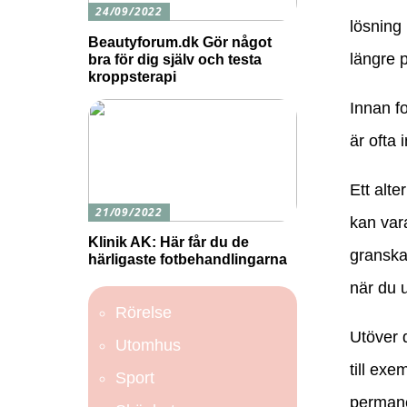
24/09/2022
lösning 
Beautyforum.dk Gör något
längre p
bra för dig själv och testa
kroppsterapi
Innan fo
är ofta 
Ett alte
21/09/2022
kan vara
Klinik AK: Här får du de
granska
härligaste fotbehandlingarna
när du 
Rörelse
Utöver 
Utomhus
till exe
Sport
permanen