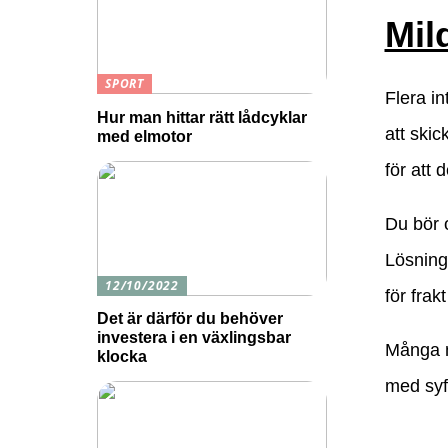
Mil
SPORT
Flera in
Hur man hittar rätt lådcyklar
att skic
med elmotor
för att 
Du bör o
Lösninge
12/10/2022
för frak
Det är därför du behöver
investera i en växlingsbar
Många nä
klocka
med syf