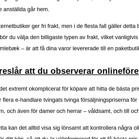
e anställda går hem.
ternetbutiker ger fri frakt, men i de flesta fall gäller de
ör du välja den billigaste typen av frakt, vilket vanligtv
mlebæk – är att få dina varor levererade till en paketbuti
reslår att du observerar onlineföre
det extremt okomplicerat för köpare att hitta de bästa p
 flera e-handlare tvingats tvinga försäljningspriserna för
n, och även för damer och herrar – våldsamt, och till och
tta kan det alltid visa sig lönsamt att kontrollera några ol
 ditt köp, så att du är välinformerad för att få bästa pris