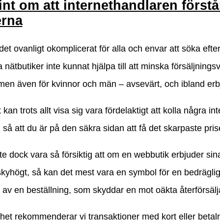
int om att internethandlaren förstå
erna
det ovanligt okomplicerat för alla och envar att söka efte
a nätbutiker inte kunnat hjälpa till att minska försäljnings
men även för kvinnor och män – avsevärt, och ibland erbj
kan trots allt visa sig vara fördelaktigt att kolla några i
 så att du är på den säkra sidan att få det skarpaste pris
 dock vara så försiktig att om en webbutik erbjuder sina v
kyhögt, så kan det mest vara en symbol för en bedräglig 
 av en beställning, som skyddar en mot oäkta återförsäl
nhet rekommenderar vi transaktioner med kort eller bet