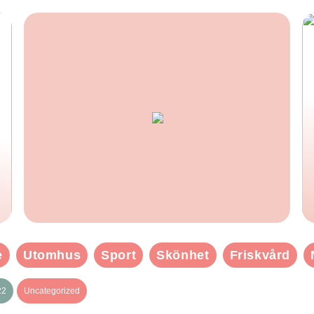
e
Utomhus
Sport
Skönhet
Friskvård
22
Uncategorized