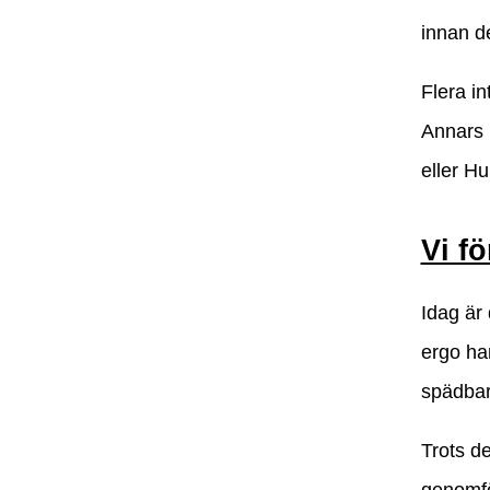
innan d
Flera in
Annars b
eller Hu
Vi fö
Idag är 
ergo har
spädbar
Trots de
genomför