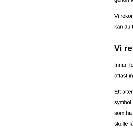
Vi reko
kan du t
Vi r
Innan fo
oftast in
Ett alte
symbol 
som ha 
skulle f